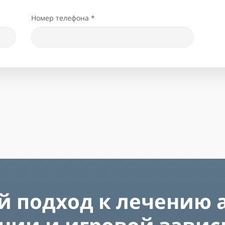
18
13
19
14
Номер телефона *
20
15
21
16
22
17
23
18
19
20
21
 подход к лечению 
22