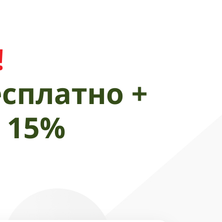
!
сплатно +
 15%