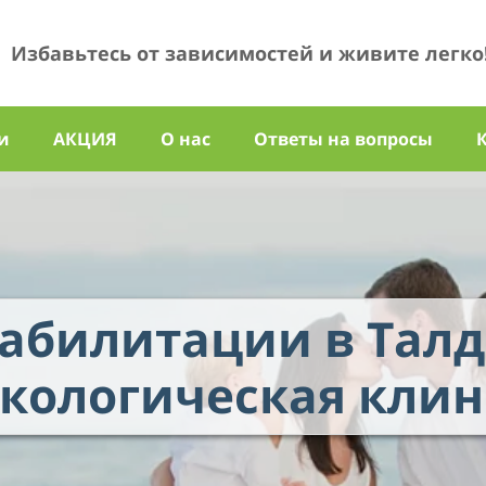
Избавьтесь от зависимостей и живите легко
и
АКЦИЯ
О нас
Ответы на вопросы
еабилитации в Талд
00
кологическая кли
01
02