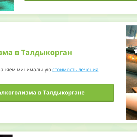
32
33
34
35
зма в Талдыкорган
36
37
храняем минимальную
стоимость лечения
38
алкоголизма в Талдыкоргане
39
40
41