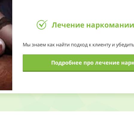
42
00
43
Лечение наркомании
01
44
02
45
Мы знаем как найти подход к клиенту и убедить
03
46
Подробнее про лечение нар
04
47
05
48
00
06
49
01
07
50
02
08
51
03