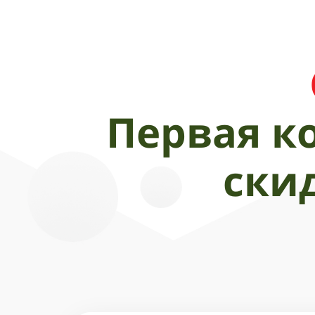
Первая к
ски