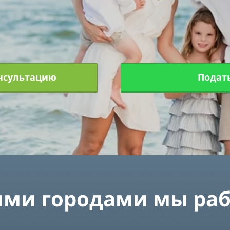
03
05
04
06
нсультацию
Подать
07
08
09
10
11
ими городами мы ра
12