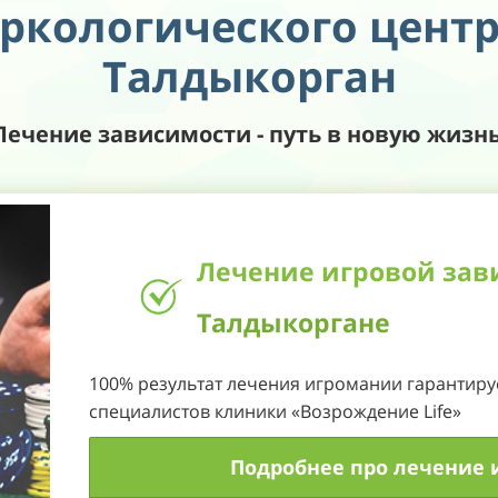
ркологического центр
23
Талдыкорган
24
25
Лечение зависимости - путь в новую жизнь
26
27
Лечение игровой зав
28
Талдыкоргане
29
100% результат лечения игромании гарантиру
30
специалистов клиники «Возрождение Life»
31
Подробнее про лечение 