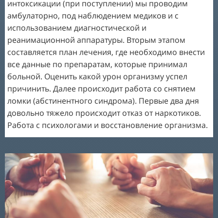
02
интоксикации (при поступлении) мы проводим
03
амбулаторно, под наблюдением медиков и с
использованием диагностической и
05
реанимационной аппаратуры. Вторым этапом
составляется план лечения, где необходимо внести
04
все данные по препаратам, которые принимал
00
больной. Оценить какой урон организму успел
06
01
причинить. Далее происходит работа со снятием
ломки (абстинентного синдрома). Первые два дня
07
02
довольно тяжело происходит отказ от наркотиков.
08
Работа с психологами и восстановление организма.
03
09
04
10
05
11
06