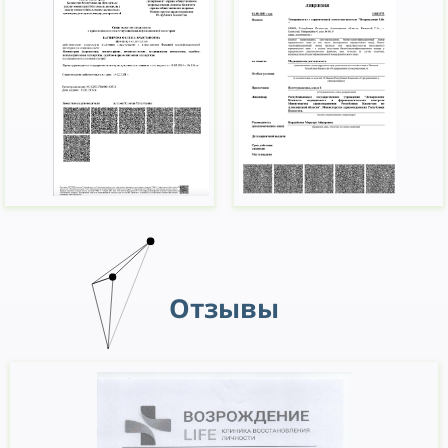
56
57
58
59
Отзывы