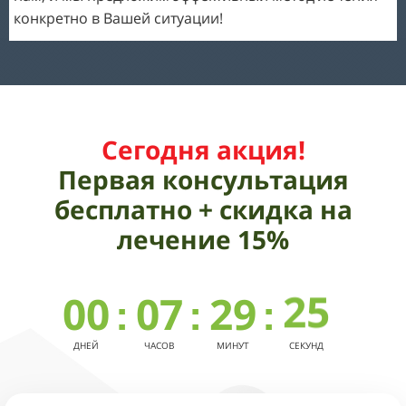
00
22
конкретно в Вашей ситуации!
17
01
23
18
02
24
19
03
25
Сегодня акция!
20
04
26
Первая консультация
21
бесплатно + скидка на
05
27
22
лечение 15%
06
28
23
00
07
29
:
:
:
24
08
30
ДНЕЙ
ЧАСОВ
МИНУТ
СЕКУНДЫ
25
09
31