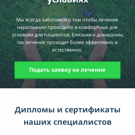
19
41
36
20
42
37
Мы всегда заботимся о том чтобы лечение
21
43
наркомании проходило в комфортных для
38
условиях для пациентов, близким к домашним,
22
44
39
так лечение проходит более эффективно и
естественно.
23
45
40
46
41
Подать заявку на лечение
47
42
48
43
49
Дипломы и сертификаты
44
50
наших специалистов
45