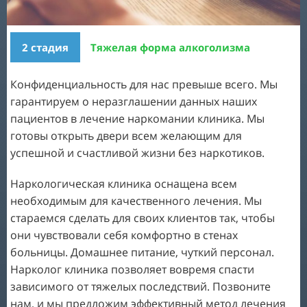
12
07
13
08
2 стадия
Тяжелая форма алкоголизма
14
09
Конфиденциальность для нас превыше всего. Мы
15
10
гарантируем о неразглашении данных наших
пациентов в лечение наркомании клиника. Мы
16
11
готовы открыть двери всем желающим для
17
успешной и счастливой жизни без наркотиков.
12
Наркологическая клиника оснащена всем
18
13
необходимым для качественного лечения. Мы
19
стараемся сделать для своих клиентов так, чтобы
14
они чувствовали себя комфортно в стенах
20
больницы. Домашнее питание, чуткий персонал.
15
Нарколог клиника позволяет вовремя спасти
21
зависимого от тяжелых последствий. Позвоните
16
нам, и мы предложим эффективный метод лечения